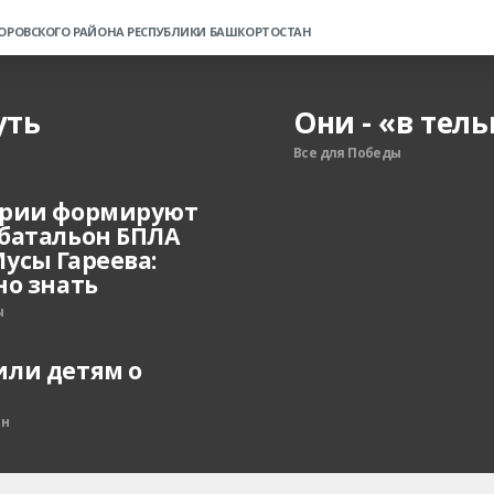
ОРОВСКОГО РАЙОНА РЕСПУБЛИКИ БАШКОРТОСТАН
уть
Они - «в тел
Все для Победы
ирии формируют
батальон БПЛА
усы Гареева:
но знать
ы
ли детям о
он