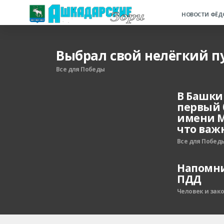
НОВОСТИ ФЁД
Выбрал свой нелёгкий п
Все для Победы
В Башк
первый 
имени М
что важ
Все для Побед
Напомни
ПДД
Человек и зак