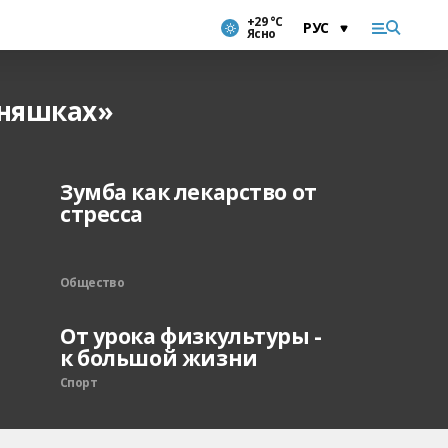
+29 °С
Ясно
ьняшках»
Зумба как лекарство от
стресса
Общество
От урока физкультуры -
к большой жизни
Спорт