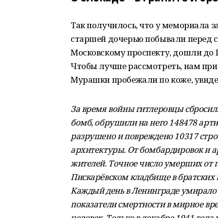
Так получилось, что у мемориала 
старшей дочерью побывали перед 
Московскому проспекту, дошли до 
Чтобы лучше рассмотреть, нам при
Мурашки пробежали по коже, увиде
За время войны гитлеровцы сбросил
бомб, обрушили на него 148478 арти
разрушено и повреждено 10317 строе
архитектуры. От бомбардировок и а
жителей. Точное число умерших от го
Пискарёвском кладбище в братских 
Каждый день в Ленинграде умирало б
показатели смертности в мирное врем
человек. Только в декабре 1941 года 