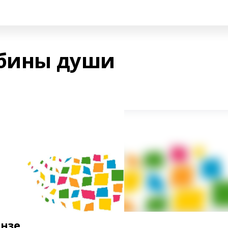
убины души
онзе