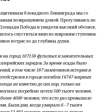
защитникам блокадного Ленинграда мы со
самым возвращением домой. Прогуливаясь по
Площади Победы и увидели высокий обелиск.
шлось спуститься вниз по широким ступеням.
нное потрясло до глубины души.
и на город 107158 фугасных и зажигательных
ллерийских зарядов. За время осады было
ний, в том числе 187 памятников истории и
ртобстрелов в городе погибли 16747 мирных
лода не известно до сих пор, только на
могилах погребено почти 500 тысяч человек.
олее 4000 человек, что в сто раз превышало
я. Были дни, когда умирало 6 - 7 тысяч
умер 52 881 человек, потери же за январь –