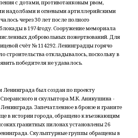
ения с дотами, противотанковым рвом,
ми надолбами и огневыми артиллерийскими
алось через 30 лет после полного
 блокады в 1974году. Сооружение мемориала
очисленных добровольных пожертвований. Для
лицевой счёт № 114292. Ленинградцы горячо
ло строительства откладывалось, поскольку в
явить победителя не удавалось.
 Ленинграда был создан по проекту
. Сперанского и скульптора М.К. Аникушина -
Ленинграда. Запечатленное в бронзе и граните
ице в истории города, обращено к въезжающим
высоких гранитных пилонах установлены 26
Ленинграда. Скульптурные группы обращены в