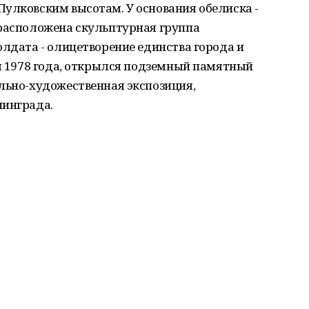
улковским высотам. У основания обелиска -
 расположена скульптурная группа
олдата - олицетворение единства города и
ля 1978 года, открылся подземный памятный
льно-художественная экспозиция,
нинграда.