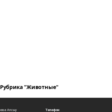
Рубрика "Животные"
чева Алсыу
Телефон