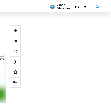
+26 °С
Облачно