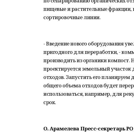
по сепарированию органических отх
пищевые и растительные фракции, п
сортировочные линии.
- Введение нового оборудования ув
пригодного для переработки, - ком
производить из органики компост.
проектируется земельный участок 
отходов. Запустить его планируем д
общего объема отходов будет пере
использоваться, например, для рек
срок.
О. Арамелева Пресс-секретарь РО