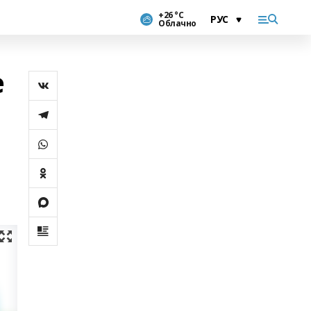
+26 °С
Облачно
е