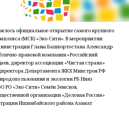
оялось официальное открытие самого крупного
мплекса (МСК) «Эко-Сити». В мероприятии
министрации Главы Башкортостана Александр
блично-правовой компании «Российский
аев, директор ассоциации «Чистая страна»
 директора Департамента ЖКХ Минстроя РФ
иродопользования и экологии РБ Нияз
О РО «Эко-Сити» Семён Земсков,
щественной организации «Деловая Россия»
истрации Ишимбайского района Азамат