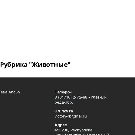
Рубрика "Животные"
чева Алсыу
Телефон
8 (34746) 2-72-88 - главный
редактор.
Эл. почта
victory-rb@mail.ru
Адрес
453280, Республика