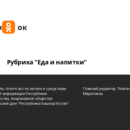
Рубрика "Еда и напитки"
ль: Агентство по печати и средствам
Главный редактор Тятига
й информации Республики
Маратовна.
стан, Акционерное общество
ский дом "Республика Башкортостан"