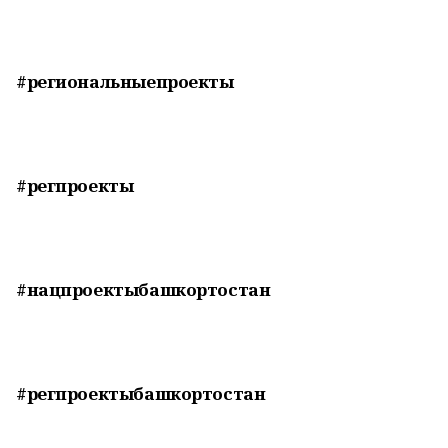
#региональныепроекты
#регпроекты
#нацпроектыбашкортостан
#регпроектыбашкортостан