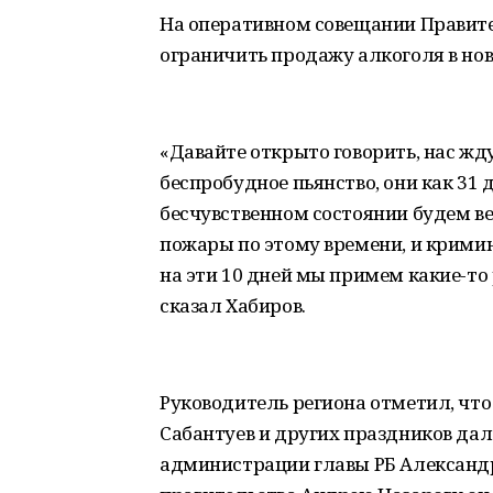
На оперативном совещании Правите
ограничить продажу алкоголя в но
«Давайте открыто говорить, нас жду
беспробудное пьянство, они как 31 
бесчувственном состоянии будем вес
пожары по этому времени, и кримин
на эти 10 дней мы примем какие-то
сказал Хабиров.
Руководитель региона отметил, что
Сабантуев и других праздников да
администрации главы РБ Александр