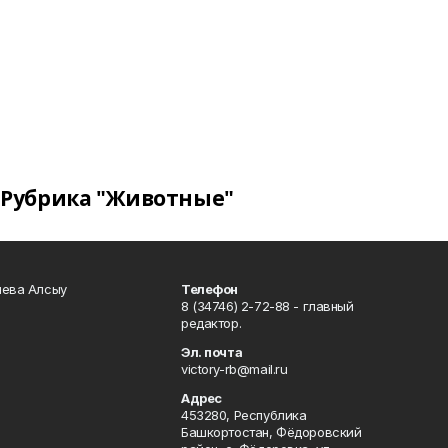
Рубрика "Животные"
чева Алсыу
Телефон
8 (34746) 2-72-88 - главный
редактор.
Эл. почта
victory-rb@mail.ru
Адрес
453280, Республика
Башкортостан, Фёдоровский