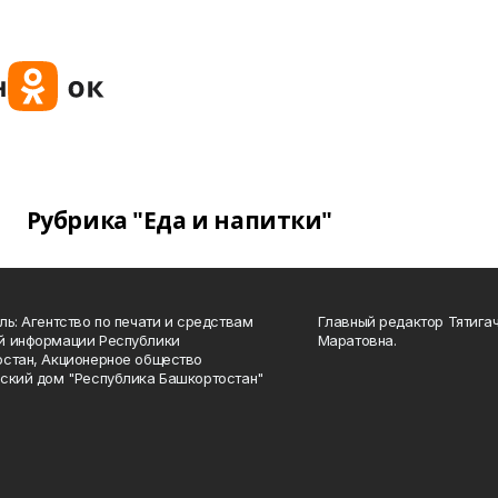
Рубрика "Еда и напитки"
ль: Агентство по печати и средствам
Главный редактор Тятига
й информации Республики
Маратовна.
стан, Акционерное общество
ский дом "Республика Башкортостан"