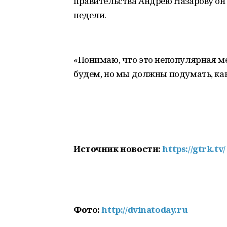
правительства Андрею Назарову он 
недели.
«Понимаю, что это непопулярная ме
будем, но мы должны подумать, как
Источник новости:
https://gtrk.tv/
Фото:
http://dvinatoday.ru