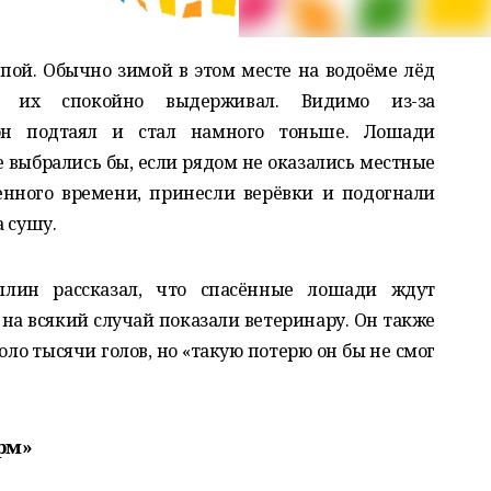
ой. Обычно зимой в этом месте на водоёме лёд
й их спокойно выдерживал. Видимо из-за
он подтаял и стал намного тоньше. Лошади
е выбрались бы, если рядом не оказались местные
енного времени, принесли верёвки и подогнали
а сушу
.
ллин рассказал, что спасённые лошади ждут
 на всякий случай показали ветеринару. Он также
оло тысячи голов, но «такую потерю он бы не смог
рм»