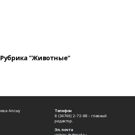
Рубрика "Животные"
чева Алсыу
Телефон
8 (34746) 2-72-88 - главный
редактор.
Эл. почта
victory-rb@mail.ru