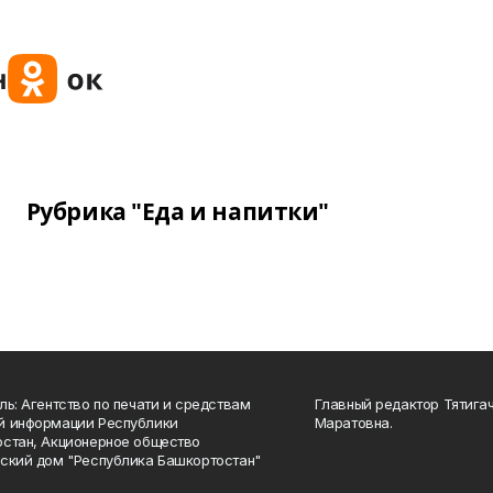
Рубрика "Еда и напитки"
ль: Агентство по печати и средствам
Главный редактор Тятига
й информации Республики
Маратовна.
стан, Акционерное общество
ский дом "Республика Башкортостан"