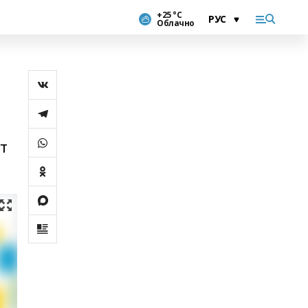
+25 °С
Облачно
т