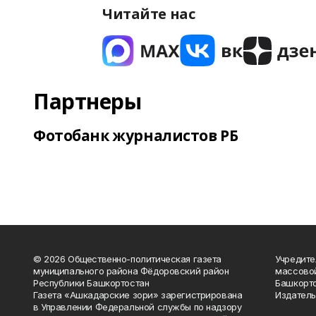
Читайте нас
Партнеры
Фотобанк журналистов РБ
© 2026 Общественно-политическая газета
Учредите
муниципального района Фёдоровский район
массово
Республики Башкортостан
Башкорто
Газета «Ашкадарские зори» зарегистрирована
Издатель
в Управлении Федеральной службы по надзору