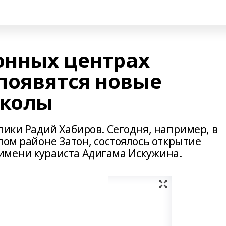
онных центрах
появятся новые
колы
лики Радий Хабиров. Сегодня, например, в
лом районе Затон, состоялось открытие
имени кураиста Адигама Искужина.