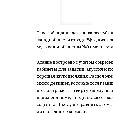
Такое обещание дал глава республи
западной части города Уфы, в жило
музыкальной школы №9 имени кура
Здание построено с учётом совреме
кабинеты для занятий, акустический
хорошая звукоизоляция. Расположе
много детишек, которые хотят зани
нотной грамоты и виртуозному исп
направлениям», – поделился со св
соцсетях. Школу не сравнить с тем
до настоящего времени.