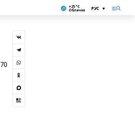
+25 °С
Облачно
 70