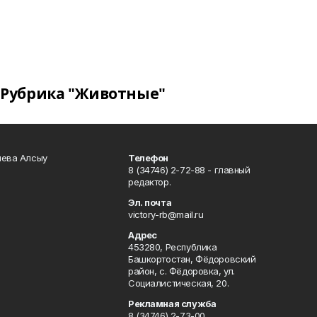
Рубрика "Животные"
чева Алсыу
Телефон
8 (34746) 2-72-88 - главный
редактор.
Эл. почта
victory-rb@mail.ru
Адрес
453280, Республика
Башкортостан, Фёдоровский
район, с. Фёдоровка, ул.
Социалистическая, 20.
Рекламная служба
8 (34746) 2-73-00