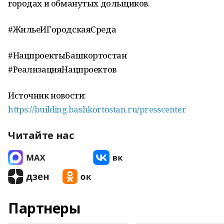
городах и обманутых дольщиков.
#ЖильеИГородскаяСреда
#НацпроектыБашкортостан
#РеализацияНацпроектов
Источник новости:
https://building.bashkortostan.ru/presscenter
Читайте нас
Партнеры