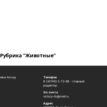
Рубрика "Животные"
чева Алсыу
Телефон
8 (34746) 2-72-88 - главный
редактор.
Эл. почта
victory-rb@mail.ru
Адрес