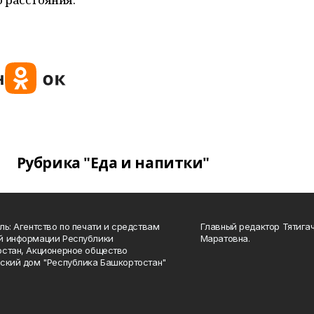
Рубрика "Еда и напитки"
ль: Агентство по печати и средствам
Главный редактор Тятига
й информации Республики
Маратовна.
стан, Акционерное общество
ский дом "Республика Башкортостан"