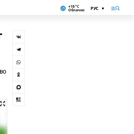
+18 °С
Облачно
т
во