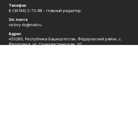
Телефон
8 (34746) 2-72-88 - главный редактор.
Эл. почта
victory-rb@mail.ru
Адрес
453280, Республика Башкортостан, Фёдоровский район, с.
Фёдоровка, ул. Социалистическая, 20.
Рекламная служба
8 (34746) 2-73-00
Редакция
8 (34746) 2-73-00, 8 (34746) 2-72-88
Приемная
8 (34746) 2-73-00
Сотрудничество
8 (34746) 2-73-00
Отдел кадров
8 (34746) 2-72-94