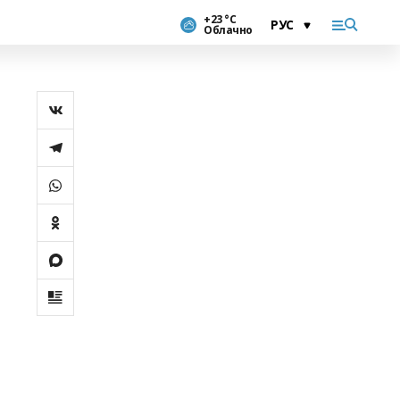
+23 °С
Облачно