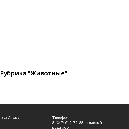
Рубрика "Животные"
чева Алсыу
Телефон
8 (34746) 2-72-88 - главный
редактор.