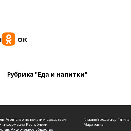
Рубрика "Еда и напитки"
ль: Агентство по печати и средствам
Главный редактор Тятига
й информации Республики
Маратовна.
стан, Акционерное общество