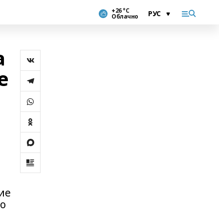
+26 °С
Облачно
а
е
ие
то