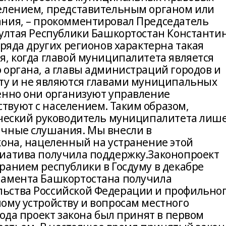
селением, представительным органом или
ания, – прокомментировал Председатель
рултая Республики Башкортостан Константи
 ряда других регионов характерна такая
я, когда главой муниципалитета является
 органа, а главы администраций городов и
ту и не являются главами муниципальных
енно они организуют управление
вуют с населением. Таким образом,
ический руководитель муниципалитета лиш
ичные слушания. Мы внесли в
кона, нацеленный на устранение этой
иатива получила поддержку.Законопроект
ранием республики в Госдуму в декабре
ламента Башкортостана получила
ьства Российской Федерации и профильно
ому устройству и вопросам местного
года проект закона был принят в первом