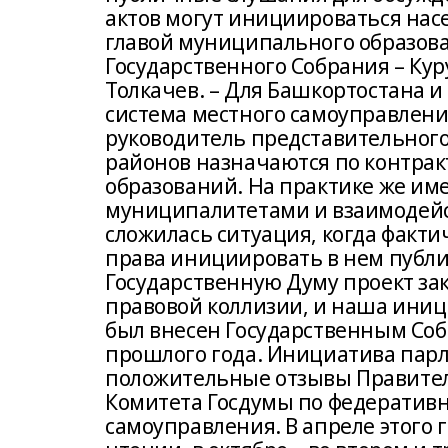
актов могут инициироваться на
главой муниципального образов
Государственного Собрания – Ку
Толкачев. – Для Башкортостана и
система местного самоуправлени
руководитель представительного
районов назначаются по контрак
образований. На практике же им
муниципалитетами и взаимодейст
сложилась ситуация, когда факт
права инициировать в нем публ
Государственную Думу проект за
правовой коллизии, и наша иниц
был внесен Государственным Соб
прошлого года. Инициатива пар
положительные отзывы Правител
Комитета Госдумы по федеративн
самоуправления. В апреле этого 