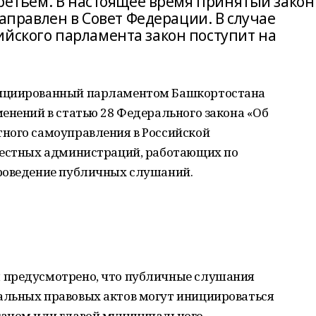
 третьем. В настоящее время принятый закон
 направлен в Совет Федерации. В случае
ийского парламента закон поступит на
нициированный парламентом Башкортостана
енений в статью 28 Федерального закона «Об
ного самоуправления в Российской
местных администраций, работающих по
роведение публичных слушаний.
 предусмотрено, что публичные слушания
альных правовых актов могут инициироваться
ганом или главой муниципального