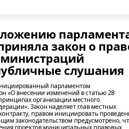
дложению парламент
приняла закон о прав
дминистраций
публичные слушания
 инициированный парламентом
н «О внесении изменений в статью 28
 принципах организации местного
дерации». Закон наделяет глав местных
контракту, правом инициировать проведен
щим законодательством предусмотрено, ч
ения проектов муниципальных правовых