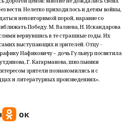
ь дорогой ценой: многие не дождались своих
з вести. Нелегко приходилось и детям войны,
даться неповторимой порой, наравне со
ближать Победу. М. Валиева, Н. Искандарова
слями вернувшись в те страшные годы. Их
самих выступающих и зрителей. Отцу -
рафику Нафиковичу – дочь Гульнур посвятила
утдинова, Г. Кагарманова, школьники
интересом зрители познакомились и с
дцах и литературных произведениях».