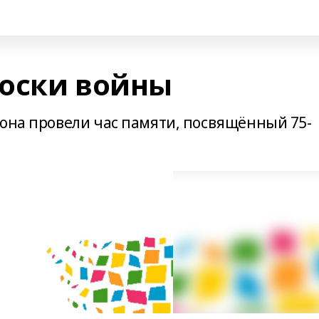
оски войны
йона провели час памяти, посвящённый 75-