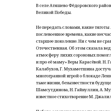
В селе Атяшево Фёдоровского райо
Великой Победы.
Не передать словами, какие тяготы 
послевоенное времена, какие несча
старшее поколение. Ни с чем не ср
Отечественная. Об этом сказала ве
атмосферу лихих сороковых помог
и про её маму» Веры Карасёвой. Н. Г
Калабухов, Г. Мухаметшина достуч
многогранной игрой о блокаде Лени
тьме жизни, безызвестности будуще
Шамсутдинова, Н. Гайнуллин, А. М
известное стихотворение М. Джали