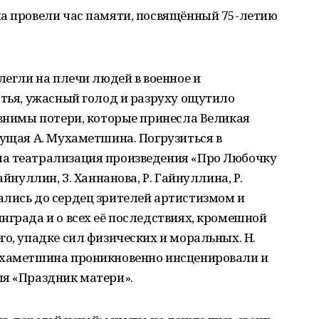
на провели час памяти, посвящённый 75-летию
легли на плечи людей в военное и
стья, ужасный голод и разруху ощутило
авнимы потери, которые принесла Великая
дущая А. Мухаметшина. Погрузиться в
ла театрализация произведения «Про Любочку
айнуллин, З. Ханнанова, Р. Гайнуллина, Р.
ались до сердец зрителей артистизмом и
нграда и о всех её последствиях, кромешной
го, упадке сил физических и моральных. Н.
ухаметшина проникновенно инсценировали и
ля «Праздник матери».