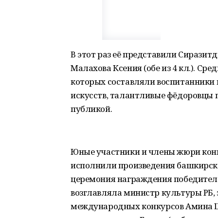
В этот раз её представили Сиразитд
Малахова Ксения (обе из 4 кл.). Ср
которых составляли воспитанники
искусств, талантливые фёдоровцы 
публикой.
Юные участники и члены жюри конк
исполнили произведения башкирск
церемония награждения победителе
возглавляла министр культуры РБ, 
международных конкурсов Амина Ш