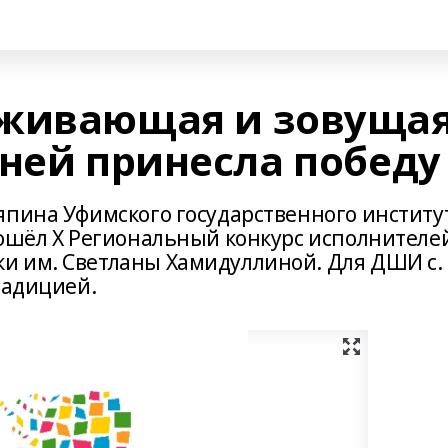
аживающая и зовуща
 ней принесла победу
япина Уфимского государственного институ
рошёл X Региональный конкурс исполнителе
и им. Светланы Хамидуллиной. Для ДШИ с.
радицией.