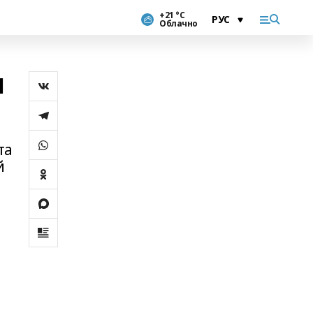
+21 °С
Облачно
я
та
й