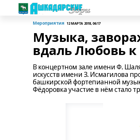
Мероприятия
12 МАРТА 2018, 06:17
Музыка, завор
вдаль Любовь к
В концертном зале имени Ф. Шал
искусств имени З. Исмагилова п
башкирской фортепианной музык
Фёдоровка участие в нём стало т