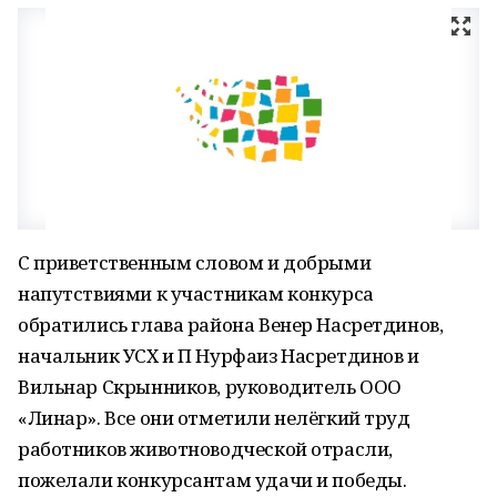
С приветственным словом и добрыми
напутствиями к участникам конкурса
обратились глава района Венер Насретдинов,
начальник УСХ и П Нурфаиз Насретдинов и
Вильнар Скрынников, руководитель ООО
«Линар». Все они отметили нелёгкий труд
работников животноводческой отрасли,
пожелали конкурсантам удачи и победы.