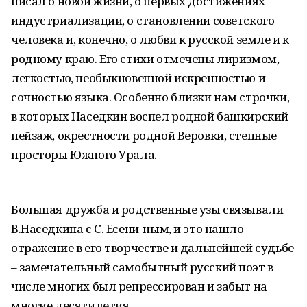
писал о новой жизни, о первых достижениях
индустриализации, о становлении советского
человека и, конечно, о любви к русской земле и к
родному краю. Его стихи отмечены лиризмом,
легкостью, необыкновенной искренностью и
сочностью языка. Особенно близки нам строчки,
в которых Наседкин воспел родной башкирский
пейзаж, окрестности родной Веровки, степные
просторы Южного Урала.
Большая дружба и родственные узы связывали
В.Наседкина с С. Есени-ным, и это нашло
отражение в его творчестве и дальнейшей судьбе
– замечательный самобытный русский поэт в
числе многих был репрессирован и забыт на
многие десятилетия.