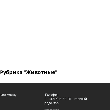
Рубрика "Животные"
чева Алсыу
Телефон
8 (34746) 2-72-88 - главный
редактор.