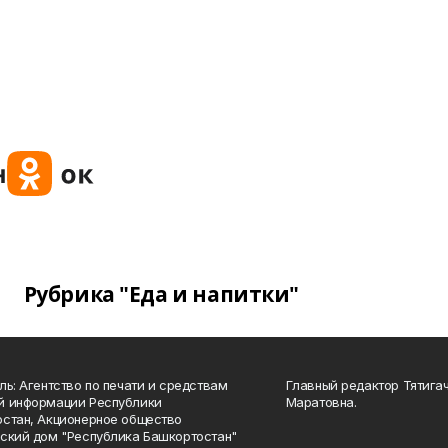
Рубрика "Еда и напитки"
ль: Агентство по печати и средствам
Главный редактор Тятига
й информации Республики
Маратовна.
стан, Акционерное общество
ский дом "Республика Башкортостан"