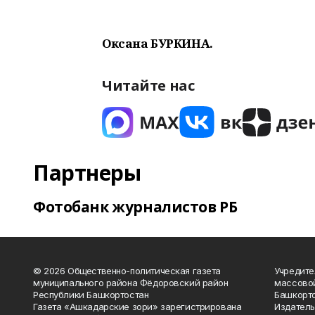
Оксана БУРКИНА.
Читайте нас
Партнеры
Фотобанк журналистов РБ
© 2026 Общественно-политическая газета
Учредите
муниципального района Фёдоровский район
массово
Республики Башкортостан
Башкорто
Газета «Ашкадарские зори» зарегистрирована
Издатель