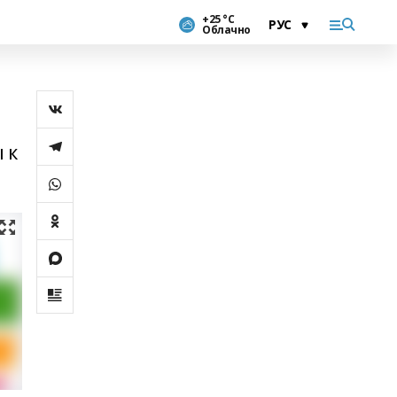
+25 °С
Облачно
 к