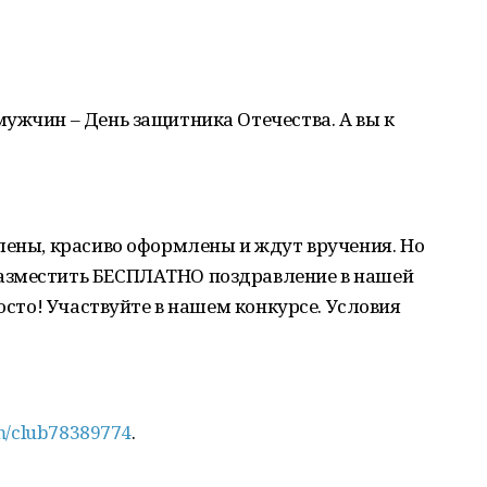
ужчин – День защитника Отечества. А вы к
лены, красиво оформлены и ждут вручения. Но
азместить БЕСПЛАТНО поздравление в нашей
росто! Участвуйте в нашем конкурсе. Условия
om/club78389774
.