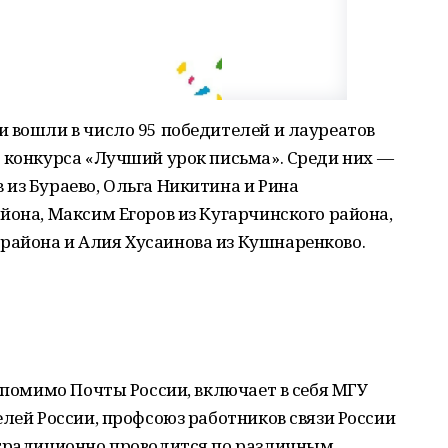
 вошли в число 95 победителей и лауреатов
 конкурса «Лучший урок письма». Среди них —
из Бураево, Ольга Никитина и Рина
йона, Максим Егоров из Кугарчинского района,
айона и Алия Хусаинова из Кушнаренково.
, помимо Почты России, включает в себя МГУ
елей России, профсоюз работников связи России
 традиционно проводится по различным