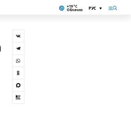
+19 °С
Облачно
а