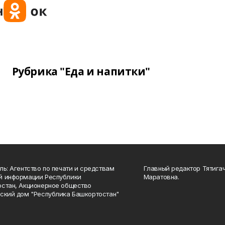
Рубрика "Еда и напитки"
ль: Агентство по печати и средствам
Главный редактор Тятига
й информации Республики
Маратовна.
стан, Акционерное общество
ский дом "Республика Башкортостан"