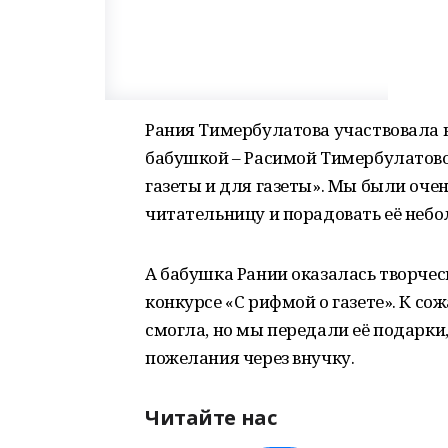
Рания Тимербулатова участвовала в 
бабушкой – Расимой Тимербулатово
газеты и для газеты». Мы были оче
читательницу и порадовать её неб
А бабушка Рании оказалась творчес
конкурсе «С рифмой о газете». К со
смогла, но мы передали её подарки
пожелания через внучку.
Читайте нас