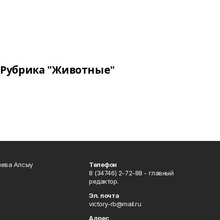
Рубрика "Животные"
чева Алсыу
Телефон
8 (34746) 2-72-88 - главный
редактор.
Эл. почта
victory-rb@mail.ru
Адрес