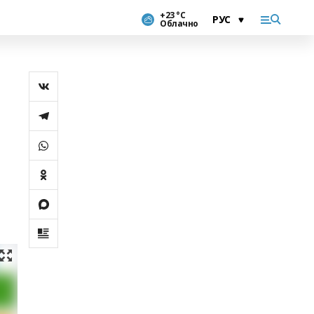
+23 °С
Облачно