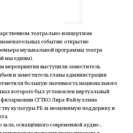
дарственном театрально-концертном
 знаменательных события: открытие
премьера музыкальной программы театра
ой мы едины).
ом мероприятии выступили заместитель
баев и заместитель главы администрации
 отметили большую значимость национального
амках которого был установлен виртуальный
ь филармонии СГТКО Лира Файзуллина
тву культуры РБ за неоценимую поддержку и
кта.
 зала, оснащённого современной аудио-,
 интернетом позволит транслировать в