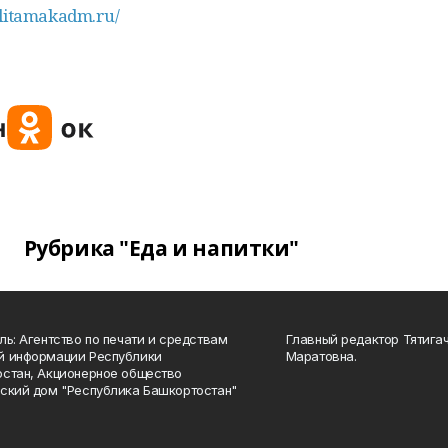
erlitamakadm.ru/
Рубрика "Еда и напитки"
ль: Агентство по печати и средствам
Главный редактор Тятига
й информации Республики
Маратовна.
стан, Акционерное общество
ский дом "Республика Башкортостан"