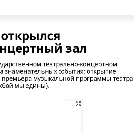
 открылся
нцертный зал
сударственном театрально-концертном
ва знаменательных события: открытие
и премьера музыкальной программы театра
жбой мы едины).