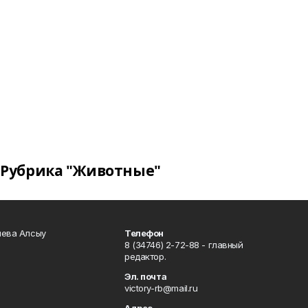
Рубрика "Животные"
чева Алсыу
Телефон
8 (34746) 2-72-88 - главный
редактор.
Эл. почта
victory-rb@mail.ru