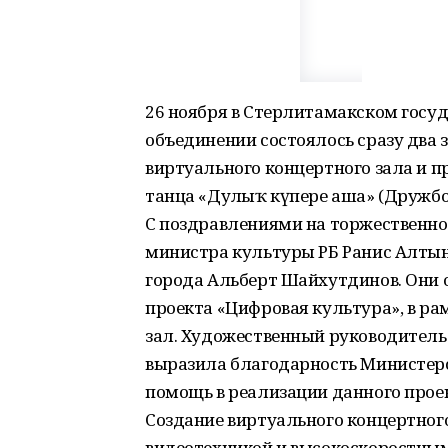
26 ноября в Стерлитамакском госу
объединении состоялось сразу два
виртуального концертного зала и 
танца «Дуҫлыҡ күпере аша» (Дружб
С поздравлениями на торжественн
министра культуры РБ Ранис Алтын
города Альберт Шайхутдинов. Они
проекта «Цифровая культура», в р
зал. Художественный руководител
выразила благодарность Министерс
помощь в реализации данного прое
Создание виртуального концертного
видеотехникой и высокоскоростным