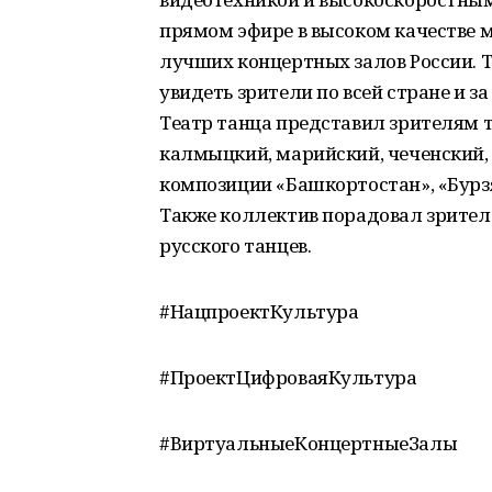
прямом эфире в высоком качестве 
лучших концертных залов России.
увидеть зрители по всей стране и з
Театр танца представил зрителям т
калмыцкий, марийский, чеченский,
композиции «Башкортостан», «Бурз
Также коллектив порадовал зрителе
русского танцев.
#НацпроектКультура
#ПроектЦифроваяКультура
#ВиртуальныеКонцертныеЗалы