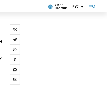
+21 °С
Облачно
н
х