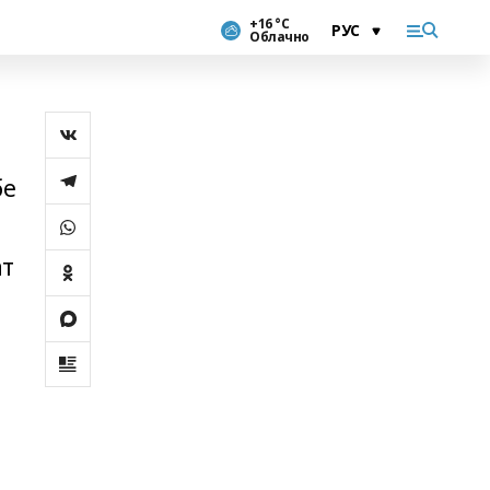
+16 °С
Облачно
бе
ат