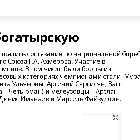
богатырскую
стоялись состязания по национальной борь
о Союза Г.А. Ахмерова. Участие в
сменов. В том числе были борцы из
весовых категориях чемпионами стали: Мур
ита Ульяновы, Арсений Саргисян, Ваге
а – Четырман) и мелеузовцы – Арслан
 Динис Иманаев и Марсель Файзуллин.