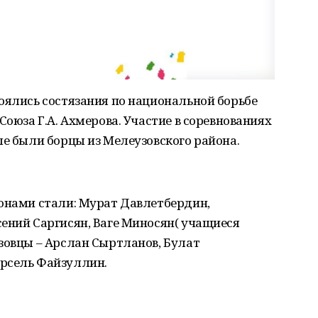
оялись состязания по национальной борьбе
Союза Г.А. Ахмерова. Участие в соревнованиях
ле были борцы из Мелеузовского района.
ионами стали: Мурат Давлетбердин,
ений Саргисян, Ваге Миносян( учащиеся
зовцы – Арслан Сыртланов, Булат
рсель Файзуллин.