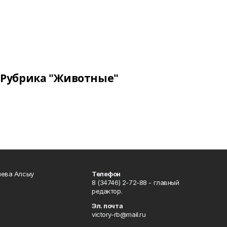
Рубрика "Животные"
чева Алсыу
Телефон
8 (34746) 2-72-88 - главный
редактор.
Эл. почта
victory-rb@mail.ru