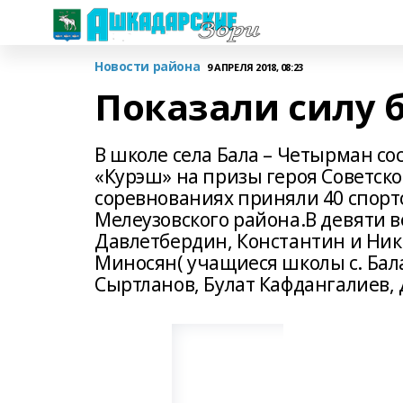
Новости района
9 АПРЕЛЯ 2018, 08:23
Показали силу 
В школе села Бала – Четырман со
«Курэш» на призы героя Советског
соревнованиях приняли 40 спорт
Мелеузовского района.В девяти 
Давлетбердин, Константин и Ник
Миносян( учащиеся школы с. Бал
Сыртланов, Булат Кафдангалиев,