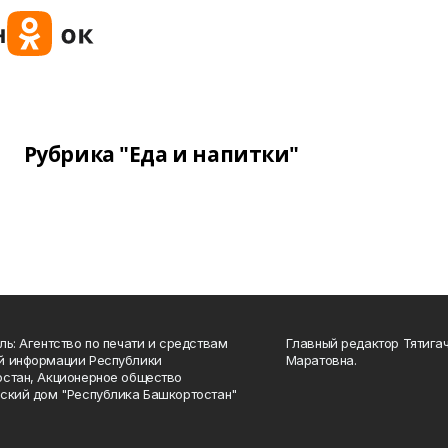
Рубрика "Еда и напитки"
ль: Агентство по печати и средствам
Главный редактор Тятига
й информации Республики
Маратовна.
стан, Акционерное общество
ский дом "Республика Башкортостан"