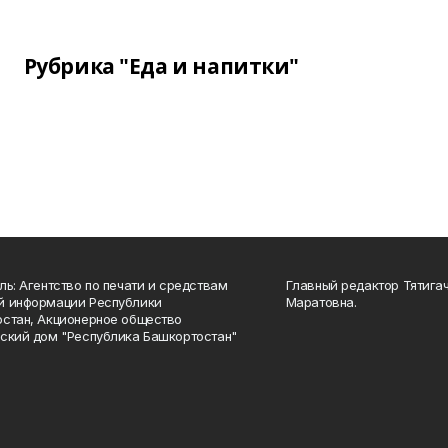
Рубрика "Еда и напитки"
ль: Агентство по печати и средствам
Главный редактор Тятига
й информации Республики
Маратовна.
стан, Акционерное общество
ский дом "Республика Башкортостан"