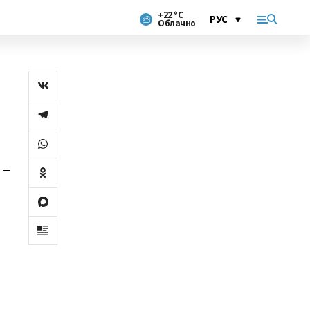
+22 °С
Облачно
 –
,