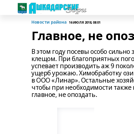
Новости района
16 ИЮЛЯ 2018, 08:01
Главное, не опо
В этом году посевы особо сильн
клещом. При благоприятных погод
успевает производить аж 9 поко
ущерб урожаю. Химобработку озим
в ООО «Линар». Остальные хозяйс
чтобы при необходимости также н
главное, не опоздать.