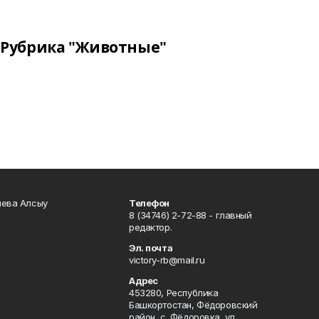
Рубрика "Животные"
чева Алсыу
Телефон
8 (34746) 2-72-88 - главный
редактор.
Эл. почта
victory-rb@mail.ru
Адрес
453280, Республика
Башкортостан, Фёдоровский
район, с. Фёдоровка, ул.