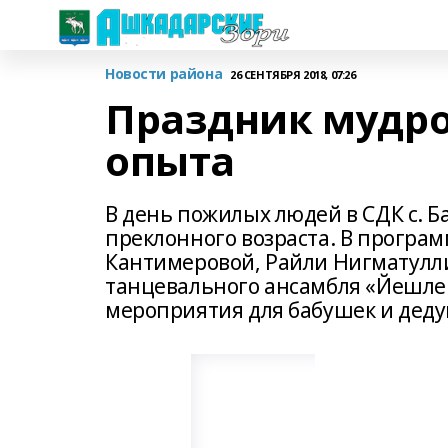
Новости района
26 СЕНТЯБРЯ 2018, 07:26
Праздник мудро
опыта
В день пожилых людей в СДК с. Б
преклонного возраста. В програ
Кантимеровой, Райли Нигматулли
танцевального ансамбля «Йешлек
мероприятия для бабушек и деду