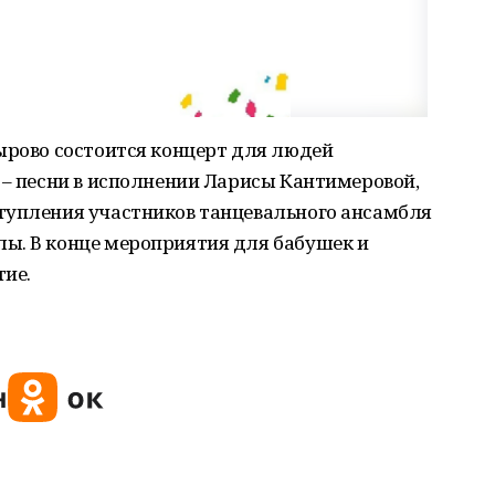
ырово состоится концерт для людей
 – песни в исполнении Ларисы Кантимеровой,
тупления участников танцевального ансамбля
ы. В конце мероприятия для бабушек и
тие.