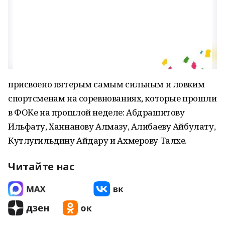
присвоено пятерым самым сильным и ловким
спортсменам на соревнованиях, которые прошли
в ФОКе на прошлой неделе: Абдрашитову
Ильфату, Ханнанову Алмазу, Алибаеву Айбулату,
Кутлугильдину Айдару и Ахмерову Талхе.
Читайте нас