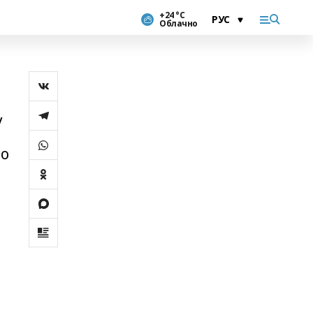
+24 °С
Облачно
у
то