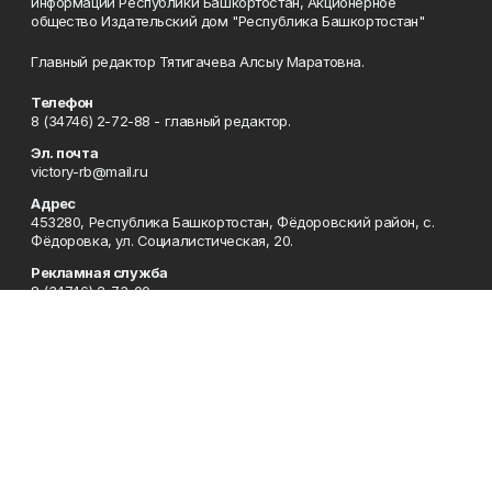
информации Республики Башкортостан, Акционерное
общество Издательский дом "Республика Башкортостан"
Главный редактор Тятигачева Алсыу Маратовна.
Телефон
8 (34746) 2-72-88 - главный редактор.
Эл. почта
victory-rb@mail.ru
Адрес
453280, Республика Башкортостан, Фёдоровский район, с.
Фёдоровка, ул. Социалистическая, 20.
Рекламная служба
8 (34746) 2-73-00
Редакция
8 (34746) 2-73-00, 8 (34746) 2-72-88
Приемная
8 (34746) 2-73-00
Сотрудничество
8 (34746) 2-73-00
Отдел кадров