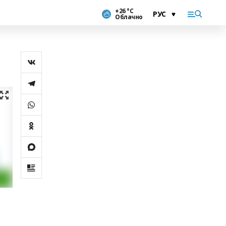
+26 °С
Облачно