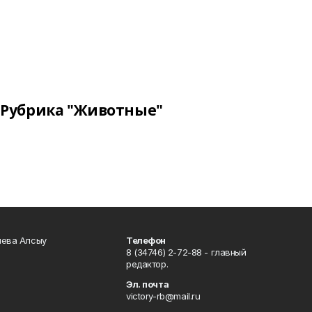
Рубрика "Животные"
чева Алсыу
Телефон
8 (34746) 2-72-88 - главный
редактор.
Эл. почта
victory-rb@mail.ru