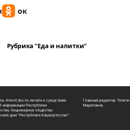
Рубрика "Еда и напитки"
ль: Агентство по печати и средствам
Главный редактор Тятига
й информации Республики
Маратовна.
стан, Акционерное общество
ский дом "Республика Башкортостан"