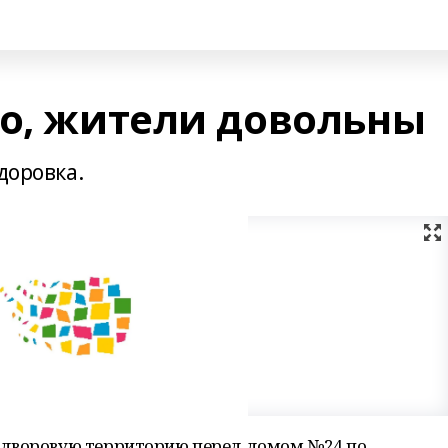
во, жители довольны
доровка.
 дворовую территорию перед домом №24 по