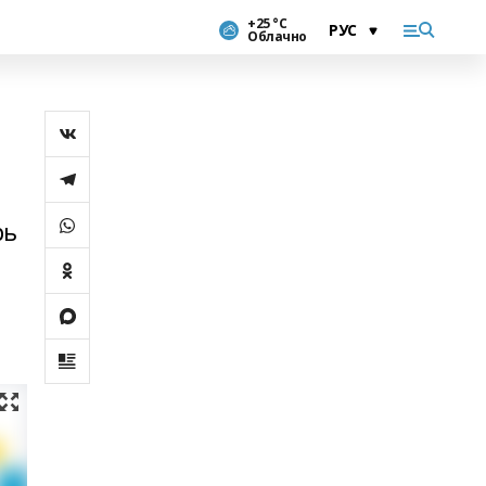
+25 °С
Облачно
рь