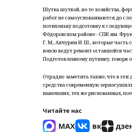
Шутка шуткой, но те хозяйства, фе
работ не самоуспокаиваются до сл
потихоньку подготовку к следующем
Фёдоровском районе - СПК им. Фрун
Г. М., Акчурин И. Ш., которые част
вовсю ведут ремонт оставшейся час
Подготовленному путнику, говоря о
Отрадно заметить также, что в эти
средства современную зерносушилк
нынешних, тех же рискованных, пог
Читайте нас