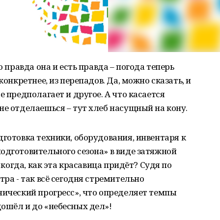
о правда она и есть правда – погода теперь
конкретнее, из перепадов. Да, можно сказать, и
е предполагает и другое. А что касается
не отделаешься – тут хлеб насущный на кону.
дготовка техники, оборудования, инвентаря к
одготовительного сезона» в виде затяжной
, когда, как эта красавица придёт? Судя по
тра - так всё сегодня стремительно
нический прогресс», что определяет темпы
ошёл и до «небесных дел»!