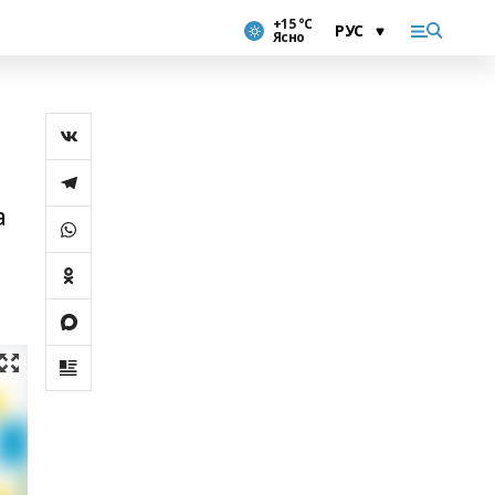
+15 °С
Ясно
а