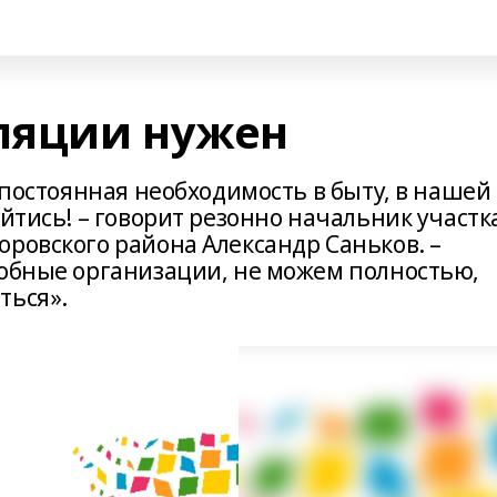
оляции нужен
, постоянная необходимость в быту, в нашей
ойтись! – говорит резонно начальник участк
ровского района Александр Саньков. –
добные организации, не можем полностью,
ться».