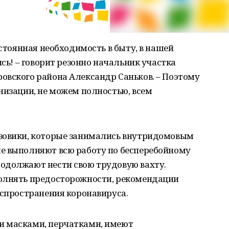
остоянная необходимость в быту, в нашей
ись! – говорит резонно начальник участка
овского района Александр Саньков. – Поэтому
низации, не можем полностью, всем
азовики, которые занимались внутридомовым
е выполняют всю работу по бесперебойному
одолжают нести свою трудовую вахту.
олнять предосторожности, рекомендации
аспространения коронавируса.
и масками, перчатками, имеют