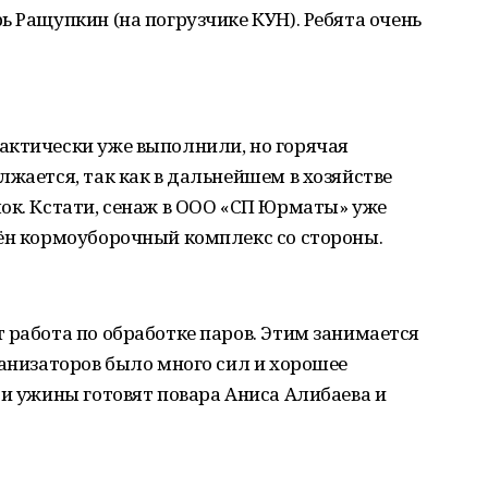
ь Ращупкин (на погрузчике КУН). Ребята очень
актически уже выполнили, но горячая
лжается, так как в дальнейшем в хозяйстве
ок. Кстати, сенаж в ООО «СП Юрматы» уже
чён кормоуборочный комплекс со стороны.
 работа по обработке паров. Этим занимается
ханизаторов было много сил и хорошее
 и ужины готовят повара Аниса Алибаева и