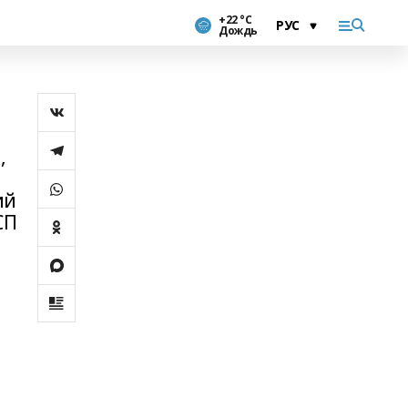
+22 °С
Дождь
,
ий
СП