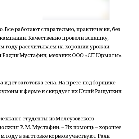
о. Все работают старательно, практически, без
 кампании. Качественно провели вспашку,
том году рассчитываем на хороший урожай
ил Радик Мустафин, механик ООО «СП Юрматы».
ва идёт заготовка сена. На пресс-подборщике
 рулоны к ферме и скирдует их Юрий Ращупкин.
риезжают студенты из Мелеузовского
олжил Р. М. Мустафин. – Их помощь – хорошее
м году в заготовке кормов участвуют Раян