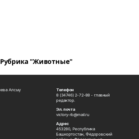
Рубрика "Животные"
чева Алсыу
Телефон
8 (34746) 2-72-88 - главный
редактор.
Эл. почта
victory-rb@mail.ru
Адрес
453280, Республика
Башкортостан, Фёдоровский