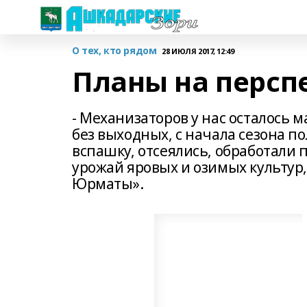
О тех, кто рядом
28 ИЮЛЯ 2017, 12:49
Планы на персп
- Механизаторов у нас осталось м
без выходных, с начала сезона п
вспашку, отсеялись, обработали 
урожай яровых и озимых культур
Юрматы».