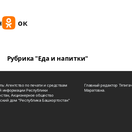
Рубрика "Еда и напитки"
ль: Агентство по печати и средствам
Главный редактор Тятига
й информации Республики
Маратовна.
стан, Акционерное общество
ский дом "Республика Башкортостан"