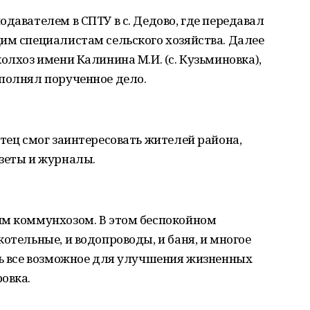
давателем в СПТУ в с. Дедово, где передавал
им специалистам сельского хозяйства. Далее
олхоз имени Калинина М.И. (с. Кузьминовка),
ыполнял порученное дело.
отец смог заинтересовать жителей района,
азеты и журналы.
им коммунхозом. В этом беспокойном
отельные, и водопроводы, и баня, и многое
ть все возможное для улучшения жизненных
овка.