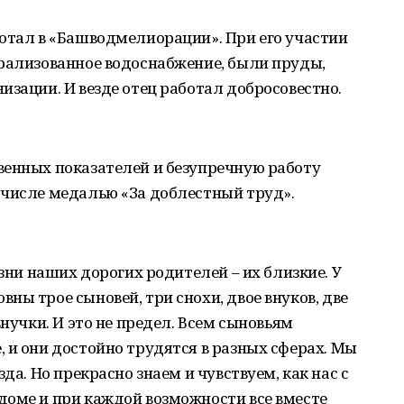
отал в «Башводмелиорации». При его участии
трализованное водоснабжение, были пруды,
изации. И везде отец работал добросовестно.
венных показателей и безупречную работу
 числе медалью «За доблестный труд».
изни наших дорогих родителей – их близкие. У
ны трое сыновей, три снохи, двое внуков, две
внучки. И это не предел. Всем сыновьям
 и они достойно трудятся в разных сферах. Мы
да. Но прекрасно знаем и чувствуем, как нас с
доме и при каждой возможности все вместе