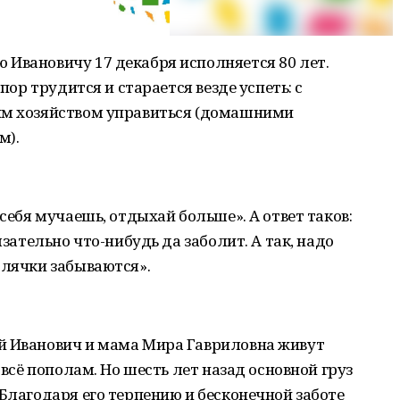
 Ивановичу 17 декабря исполняется 80 лет.
 пор трудится и старается везде успеть: с
им хозяйством управиться (домашними
м).
 себя мучаешь, отдыхай больше». А ответ таков:
язательно что-нибудь да заболит. А так, надо
олячки забываются».
й Иванович и мама Мира Гавриловна живут
 всё пополам. Но шесть лет назад основной груз
 Благодаря его терпению и бесконечной заботе