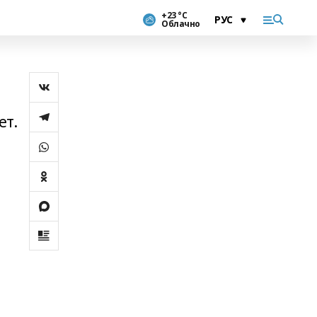
+23 °С
Облачно
ет.