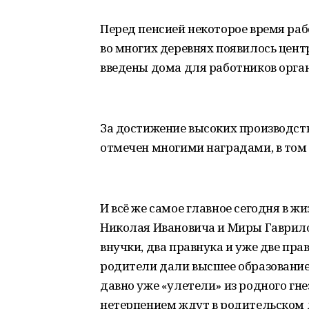
Перед пенсией некоторое время раб
во многих деревнях появилось цен
введены дома для работников орган
За достижение высоких производст
отмечен многими наградами, в том
И всё же самое главное сегодня в ж
Николая Ивановича и Миры Гаврилов
внучки, два правнука и уже две пра
родители дали высшее образование,
давно уже «улетели» из родного гнез
нетерпением ждут в родительском 