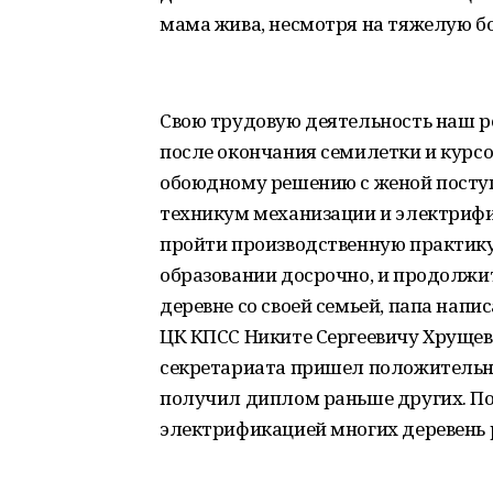
мама жива, несмотря на тяжелую бол
Свою трудовую деятельность наш 
после окончания семилетки и курсо
обоюдному решению с женой поступ
техникум механизации и электрифи
пройти производственную практику
образовании досрочно, и продолжи
деревне со своей семьей, папа напи
ЦК КПСС Никите Сергеевичу Хрущеву
секретариата пришел положительны
получил диплом раньше других. П
электрификацией многих деревень 