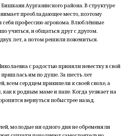
 Бишкаин Аургазинского района. В структуре
занимает преобладающее место, поэтому
я себя профессию агронома. Влюблённые
шо учиться, и общаться друг с другом.
двух лет, а потом решили пожениться.
иколаевна с радостью приняли невестку в свой
 пришлась им по душе. За шесть лет
, всем сердцем прикипели к своей снохе, а
м, как к родным маме и папе. Когда уезжает на
торопится вернуться побыстрее назад.
лей, молодые ни одного дня не обременяли
жет супруги пополняют самостоятельно.