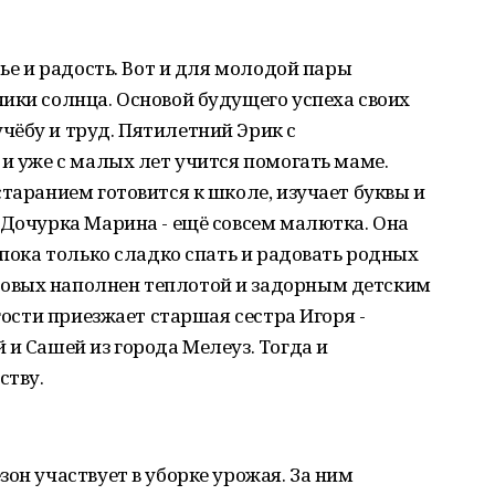
тье и радость. Вот и для молодой пары
ики солнца. Основой будущего успеха своих
чёбу и труд. Пятилетний Эрик с
 и уже с малых лет учится помогать маме.
старанием готовится к школе, изучает буквы и
 Дочурка Марина - ещё совсем малютка. Она
 пока только сладко спать и радовать родных
овых наполнен теплотой и задорным детским
 гости приезжает старшая сестра Игоря -
 и Сашей из города Мелеуз. Тогда и
ству.
он участвует в уборке урожая. За ним