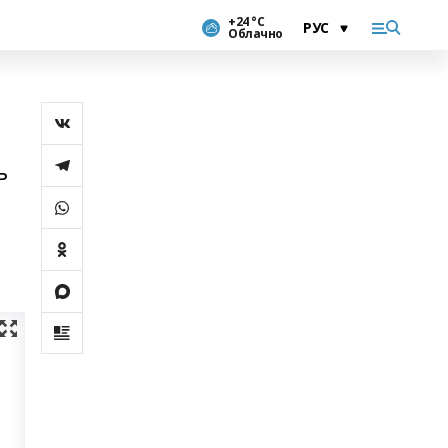
+24 °С
Облачно
ь