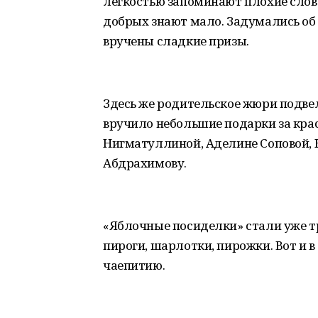
лёгкостью запоминают плохие слова
добрых знают мало. Задумались об 
вручены сладкие призы.
Здесь же родительское жюри подвел
вручило небольшие подарки за кра
Нигматуллиной, Аделине Соповой, 
Абдрахимову.
«Яблочные посиделки» стали уже тра
пироги, шарлотки, пирожки. Вот и в
чаепитию.