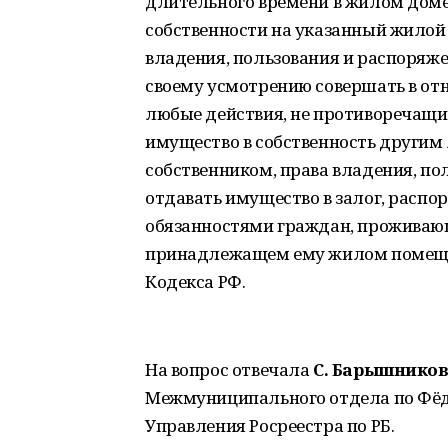
длительного времени в жилом доме 
собственности на указанный жилой
владения, пользования и распоряже
своему усмотрению совершать в о
любые действия, не противоречащие
имущество в собственность другим 
собственником, права владения, п
отдавать имущество в залог, распо
обязанностями граждан, проживающ
принадлежащем ему жилом помещен
Кодекса РФ.
На вопрос отвечала
С. Барышнико
Межмуниципального отдела по Фё
Управления Росреестра по РБ.