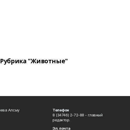
Рубрика "Животные"
чева Алсыу
Телефон
8 (34746) 2-72-88 - главный
редактор.
Эл. почта