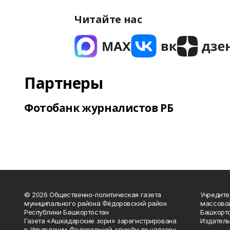
Читайте нас
Партнеры
Фотобанк журналистов РБ
© 2026 Общественно-политическая газета
Учредите
муниципального района Фёдоровский район
массово
Республики Башкортостан
Башкорто
Газета «Ашкадарские зори» зарегистрирована
Издатель
в Управлении Федеральной службы по надзору