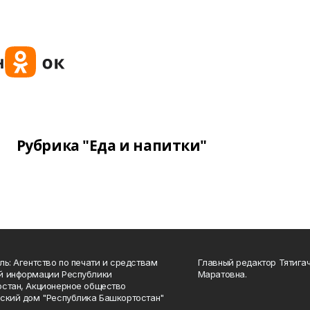
Рубрика "Еда и напитки"
ль: Агентство по печати и средствам
Главный редактор Тятига
й информации Республики
Маратовна.
стан, Акционерное общество
ский дом "Республика Башкортостан"