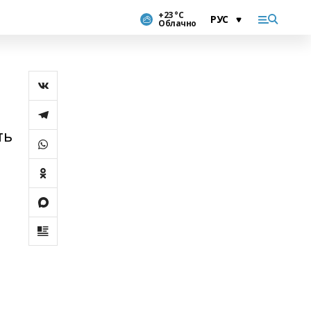
+23 °С
Облачно
ть