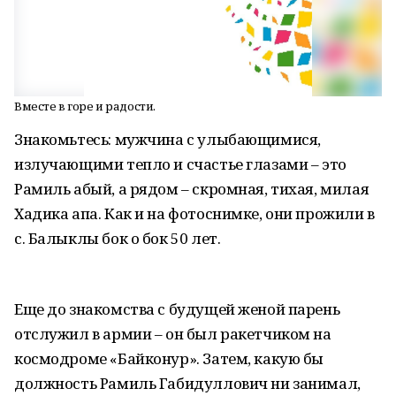
Вместе в горе и радости.
Знакомьтесь: мужчина с улыбающимися,
излучающими тепло и счастье глазами – это
Рамиль абый, а рядом – скромная, тихая, милая
Хадика апа. Как и на фотоснимке, они прожили в
с. Балыклы бок о бок 50 лет.
Еще до знакомства с будущей женой парень
отслужил в армии – он был ракетчиком на
космодроме «Байконур». Затем, какую бы
должность Рамиль Габидуллович ни занимал,