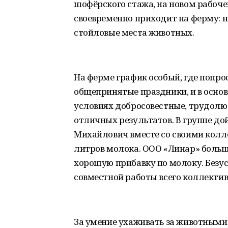
шофёрского стажа, на новом рабочем
своевременно приходит на ферму: 
стойловые места животных.
На ферме график особый, где попро
общепринятые праздники, и в основ
условиях добросовестные, трудол
отличных результатов. В группе до
Михайлович вместе со своими колле
литров молока. ООО «Линар» больше
хорошую прибавку по молоку. Безус
совместной работы всего коллектив
За умение ухаживать за животными,