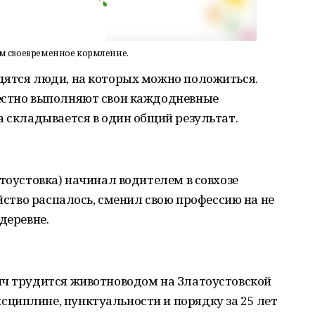
ым своевременное кормление.
дятся люди, на которых можно положиться.
естно выполняют свои каждодневные
а складывается в один общий результат.
атоустовка) начинал водителем в совхозе
яйство распалось, сменил свою профессию на не
деревне.
ич трудится животноводом на Златоустовской
циплине, пунктуальности и порядку за 25 лет