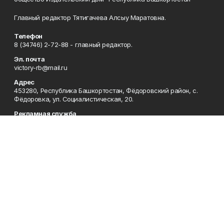
Главный редактор Тятигачева Алсыу Маратовна.
Телефон
8 (34746) 2-72-88 - главный редактор.
Эл. почта
victory-rb@mail.ru
Адрес
453280, Республика Башкортостан, Фёдоровский район, с.
Фёдоровка, ул. Социалистическая, 20.
Рекламная служба
8 (34746) 2-73-00
Редакция
8 (34746) 2-73-00, 8 (34746) 2-72-88
Приемная
8 (34746) 2-73-00
Сотрудничество
8 (34746) 2-73-00
Отдел кадров
8 (34746) 2-72-94