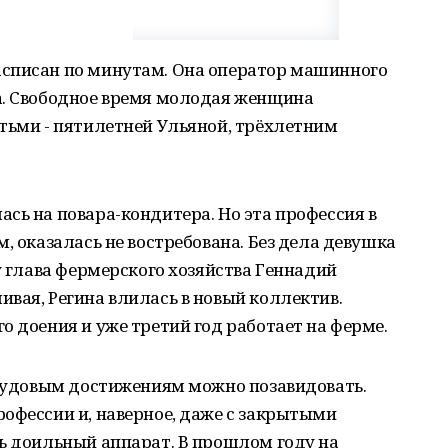
списан по минутам. Она оператор машинного
а. Cвободное время молодая женщина
тьми - пятилетней Ульяной, трёхлетним
сь на повара-кондитера. Но эта профессия в
, оказалась не востребована. Без дела девушка
у глава фермерского хозяйства Геннадий
вая, Регина влилась в новый коллектив.
о доения и уже третий год работает на ферме.
трудовым достижениям можно позавидовать.
офессии и, наверное, даже с закрытыми
ь доильный аппарат. В прошлом году на