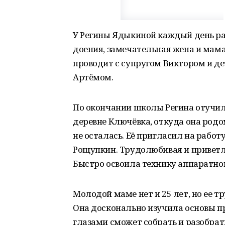
У Регины Ядыкиной каждый день ра
доения, замечательная жена и мам
проводит с супругом Виктором и де
Артёмом.
По окончании школы Регина отучила
деревне Ключёвка, откуда она родом
не осталась. Её пригласил на работ
Рощупкин. Трудолюбивая и приветли
Быстро освоила технику аппаратног
Молодой маме нет и 25 лет, но ее 
Она досконально изучила основы пр
глазами сможет собрать и разобрат