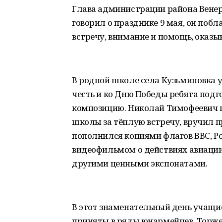
Глава администрации района Венер
говорил о празднике 9 мая, он поб
встречу, внимание и помощь, оказы
В родной школе села Кузьминовка у
честь и ко Дню Победы ребята под
композицию. Николай Тимофеевич п
школы за тёплую встречу, вручил 
пополнился копиями флагов ВВС, Р
видеофильмом о действиях авиации
другими ценными экспонатами.
В этот знаменательный день учащи
приняты в ряды юнармейцев. Торже