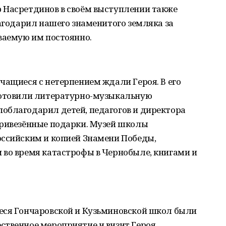
 Насретдинов в своём выступлении также
лагодарил нашего знаменитого земляка за
ваемую им постоянно.
чащиеся с нетерпением ждали Героя. В его
готовили литературно-музыкальную
облагодарил детей, педагогов и директора
привезённые подарки. Музей школы
оссийским и копией Знамени Победы,
 во время катастрофы в Чернобыле, книгами и
еся Гончаровской и Кузьминовской школ были
ственное мероприятие и визит Героя