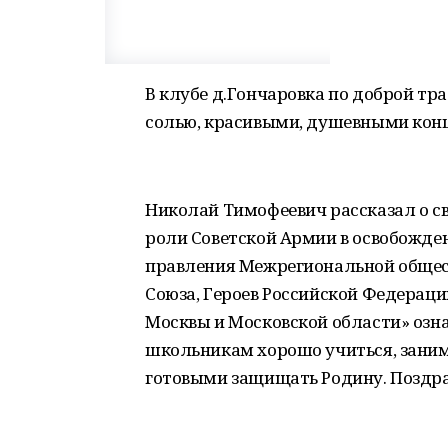
В клубе д.Гончаровка по доброй тр
солью, красивыми, душевными кон
Николай Тимофеевич рассказал о св
роли Советской Армии в освобожде
правления Межрегиональной общест
Союза, Героев Российской Федераци
Москвы и Московской области» озн
школьникам хорошо учиться, заним
готовыми защищать Родину. Поздр