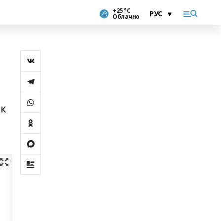
+25 °С
Облачно
 к
и