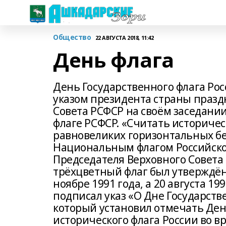
Общество
22 АВГУСТА 2018, 11:42
День флага
День Государственного флага Ро
указом президента страны праздн
Совета РСФСР на своём заседани
флаге РСФСР. «Считать историчес
равновеликих горизонтальных бе
Национальным флагом Российско
Председателя Верховного Совета
трёхцветный флаг был утверждён 
ноябре 1991 года, а 20 августа 1
подписал указ «О Дне Государств
который установил отмечать День
исторического флага России во вр