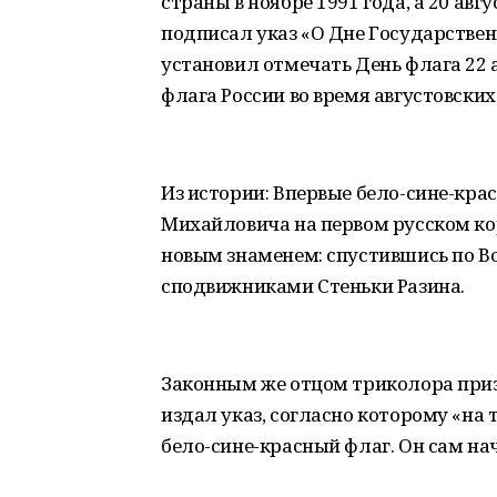
страны в ноябре 1991 года, а 20 авг
подписал указ «О Дне Государстве
установил отмечать День флага 22 а
флага России во время августовских
Из истории: Впервые бело-сине-кра
Михайловича на первом русском ко
новым знаменем: спустившись по Во
сподвижниками Стеньки Разина.
Законным же отцом триколора призна
издал указ, согласно которому «на
бело-сине-красный флаг. Он сам на