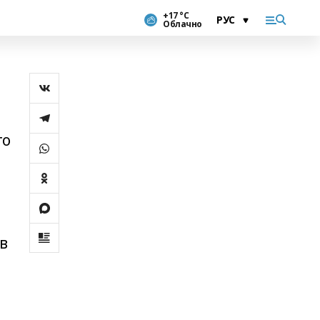
+17 °С
Облачно
го
в