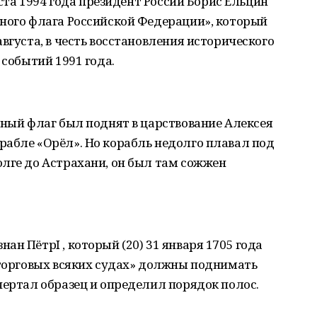
уста 1994 года президент России Борис Ельцин
нного флага Российской Федерации», который
вгуста, в честь восстановления исторического
 событий 1991 года.
сный флаг был поднят в царствование Алексея
рабле «Орёл». Но корабль недолго плавал под
лге до Астрахани, он был там сожжен
н ПётрI , который (20) 31 января 1705 года
 торговых всяких судах» должны поднимать
чертал образец и определил порядок полос.