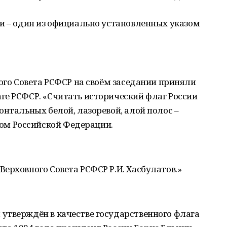
и – один из официально установленных указом
ного Совета РСФСР на своём заседании приняли
ге РСФСР. «Считать исторический флаг России
онтальных белой, лазоревой, алой полос –
м Российской Федерации.
ерховного Совета РСФСР Р.И. Хасбулатов.»
утверждён в качестве государственного флага