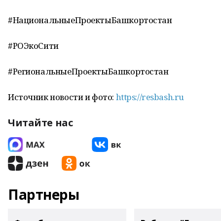
#НациональныеПроектыБашкортостан
#РОЭкоСити
#РегиональныеПроектыБашкортостан
Источник новости и фото:
https://resbash.ru
Читайте нас
Партнеры