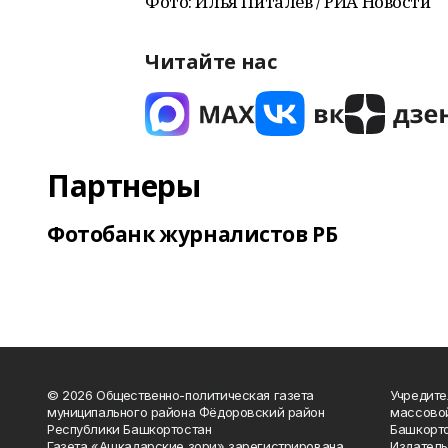
Фото: Илья Питалев / РИА Новости
Читайте нас
Партнеры
Фотобанк журналистов РБ
© 2026 Общественно-политическая газета
Учредите
муниципального района Фёдоровский район
массово
Республики Башкортостан
Башкорто
Газета «Ашкадарские зори» зарегистрирована
Издатель