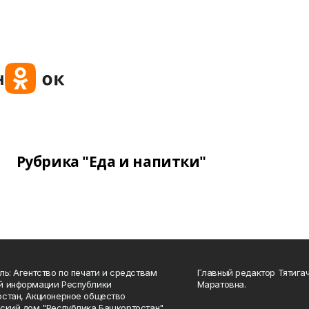
Рубрика "Еда и напитки"
ль: Агентство по печати и средствам
Главный редактор Тятига
й информации Республики
Маратовна.
стан, Акционерное общество
ский дом "Республика Башкортостан"