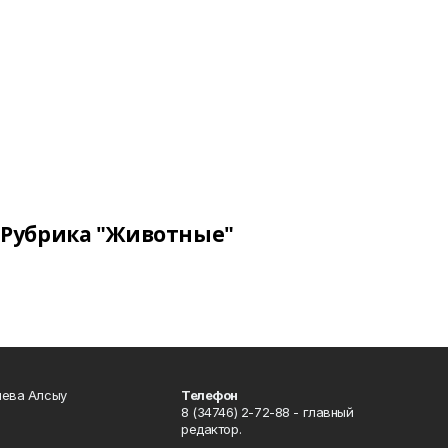
Рубрика "Животные"
чева Алсыу
Телефон
8 (34746) 2-72-88 - главный
редактор.