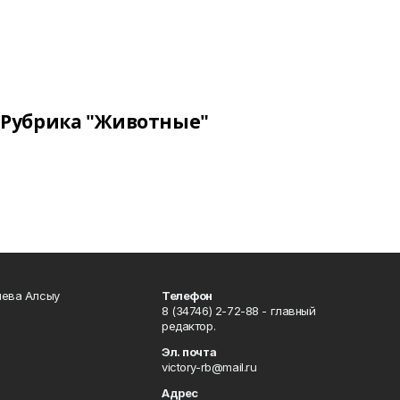
Рубрика "Животные"
чева Алсыу
Телефон
8 (34746) 2-72-88 - главный
редактор.
Эл. почта
victory-rb@mail.ru
Адрес