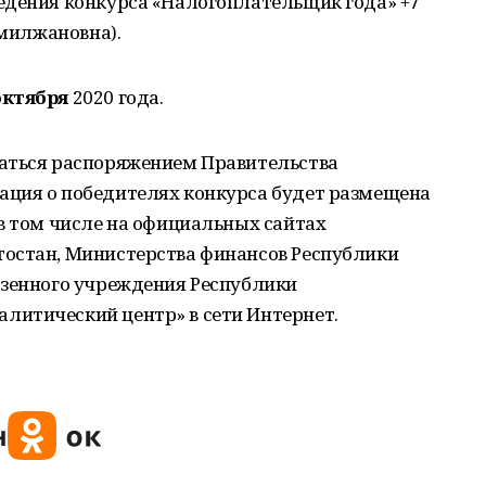
едения конкурса «Налогоплательщик года» +7
амилжановна).
октября
2020 года.
аться распоряжением Правительства
ция о победителях конкурса будет размещена
в том числе на официальных сайтах
остан, Министерства финансов Республики
азенного учреждения Республики
итический центр» в сети Интернет.