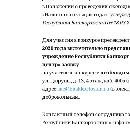
в Положении о проведении ежегодн
«Налогоплательщик года»,
утвержд
Республики Башкортостан от 18.03.2
Для участия в конкурсе претенден
2020 года
включительно
представи
учреждение
Республики Башкор
центр» заявку
на участие в конкурсе
с необходи
ул. Цюрупы, д. 13, 4 этаж, каб. 400
адрес:
iac@bashkortostan.ru
(в элект
добровольным.
Контактный телефон сотрудника го
Республики Башкортостан «Информ