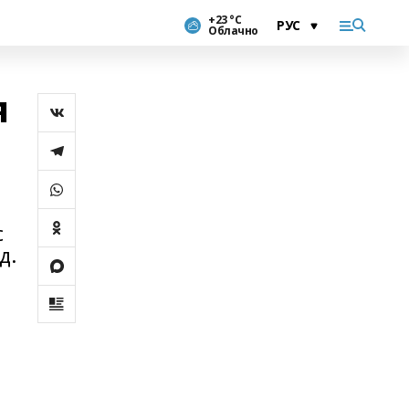
+23 °С
Облачно
я
с
д.