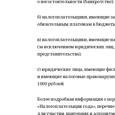
о несостоятельности (банкротстве);
б) налогоплательщики, имеющие з
обязательным платежам в бюджеты
в) налогоплательщики, имеющие н
(за исключением юридических лиц
представительства);
г) юридические лица, имеющие фил
и имеющие налоговые правонаруше
1000 рублей.
Более подробная информация о пор
«Налогоплательщик года», перечн
для участия, критериях и алгоритм