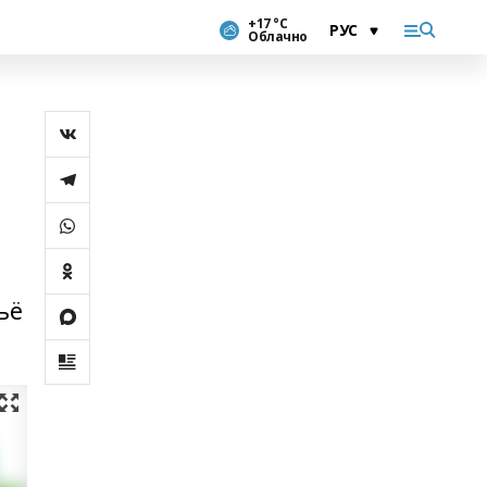
+17 °С
Облачно
ьё