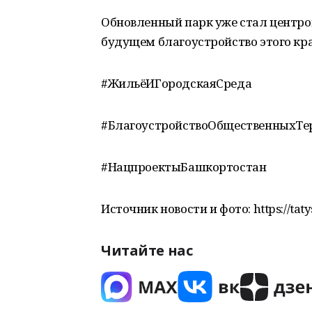
Обновленный парк уже стал центром
будущем благоустройство этого кр
#ЖильёИГородскаяСреда
#БлагоустройствоОбщественныхТе
#НацпроектыБашкортостан
Источник новости и фото: https://taty
Читайте нас