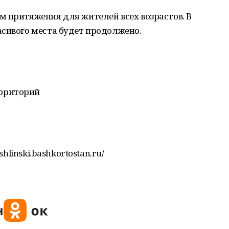
 притяжения для жителей всех возрастов. В
асивого места будет продолжено.
рриторий
shlinski.bashkortostan.ru/