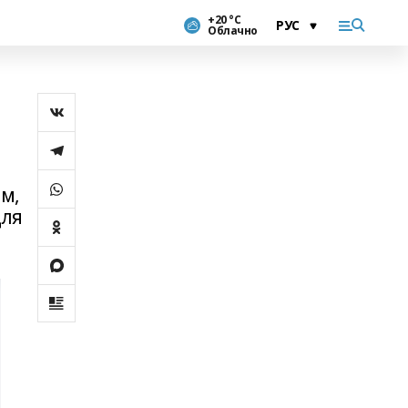
+20 °С
Облачно
м,
для