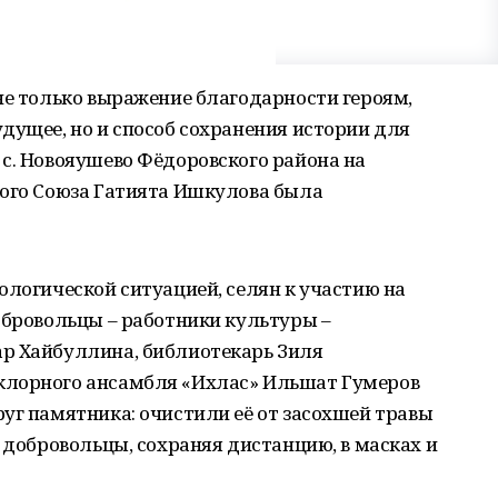
не только выражение благодарности героям,
дущее, но и способ сохранения истории для
с. Новояушево Фёдоровского района на
кого Союза Гатията Ишкулова была
ологической ситуацией, селян к участию на
обровольцы – работники культуры –
р Хайбуллина, библиотекарь Зиля
клорного ансамбля «Ихлас» Ильшат Гумеров
уг памятника: очистили её от засохшей травы
и добровольцы, сохраняя дистанцию, в масках и